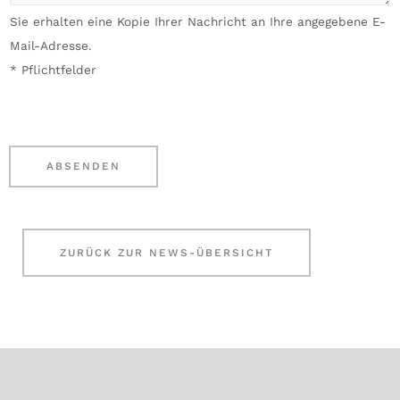
o
n
Sie erhalten eine Kopie Ihrer Nachricht an Ihre angegebene E-
n
l
Mail-Adresse.
-
i
* Pflichtfelder
N
e
u
g
m
e
m
n
ABSENDEN
e
*
r
ZURÜCK ZUR NEWS-ÜBERSICHT