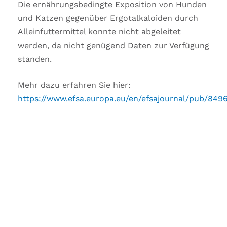
Die ernährungsbedingte Exposition von Hunden
und Katzen gegenüber Ergotalkaloiden durch
Alleinfuttermittel konnte nicht abgeleitet
werden, da nicht genügend Daten zur Verfügung
standen.
Mehr dazu erfahren Sie hier:
https://www.efsa.europa.eu/en/efsajournal/pub/849
SIE HABEN FRAGEN
ZUM BEITRAG?
Gerne beraten wir Sie weitergehend zum
Thema
Ihre Beratungsanfrage ist als Service
–
kostenlos.