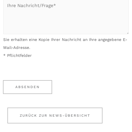
e
I
*
a
l
h
i
e
r
l
f
A
*
o
n
Sie erhalten eine Kopie Ihrer Nachricht an Ihre angegebene E-
n
l
Mail-Adresse.
-
i
* Pflichtfelder
N
e
u
g
m
e
m
n
ABSENDEN
e
*
r
ZURÜCK ZUR NEWS-ÜBERSICHT