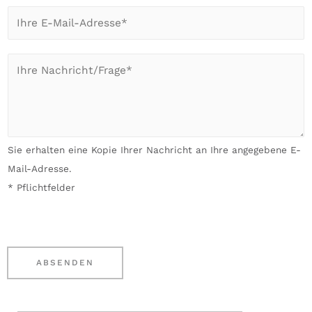
r
m
E
e
e
-
T
*
M
e
I
*
a
l
h
i
e
r
l
f
A
*
o
n
Sie erhalten eine Kopie Ihrer Nachricht an Ihre angegebene E-
n
l
Mail-Adresse.
-
i
* Pflichtfelder
N
e
u
g
m
e
m
n
ABSENDEN
e
*
r