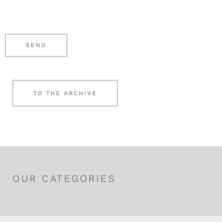
e
g
r
e
*
n
SEND
*
TO THE ARCHIVE
OUR CATEGORIES