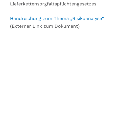
Lieferkettensorgfaltspflichtengesetzes
Handreichung zum Thema „Risikoanalyse“
(Externer Link zum Dokument)
DO YOU HAVE ANY
QUESTIONS TO THIS
ARTICLE?
We would like to advise you to this topic
–
Your request will be free as a service.
Please use the contact form below, thereby
we can match your request with the article
directly.