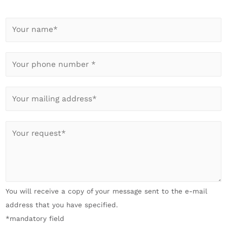
Y
o
u
Y
r
o
n
u
a
E
r
m
-
p
e
M
h
I
*
a
o
h
*
i
n
r
l
e
A
*
n
n
You will receive a copy of your message sent to the e-mail
u
l
address that you have specified.
m
i
*mandatory field
b
e