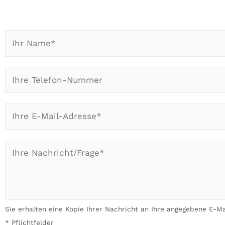
I
h
r
I
N
h
a
r
m
E
e
e
-
T
*
M
e
*
I
a
l
h
i
e
r
l
f
A
*
o
n
n
Sie erhalten eine Kopie Ihrer Nachricht an Ihre angegebene E-Ma
l
-
* Pflichtfelder