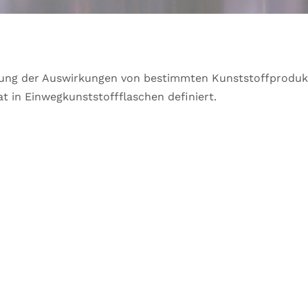
gerung der Auswirkungen von bestimmten Kunststoffprodu
 in Einwegkunststoffflaschen definiert.
N FRAGEN ZUM BEITRAG?
ehend zum Thema
Ihre Beratungsanfrage ist als Service ko
–
formular, damit wir Ihre Anfrage dem Newsbeitrag direk