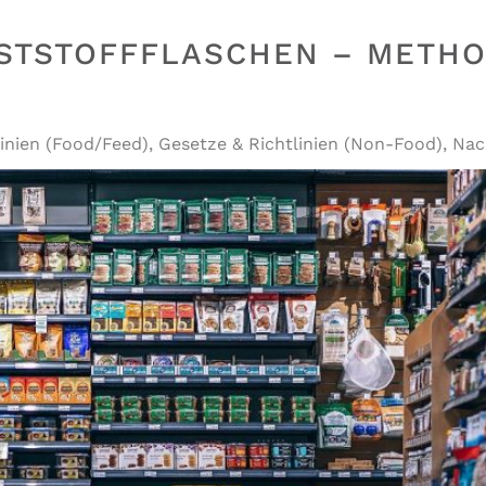
NSTSTOFFFLASCHEN – METH
inien (Food/Feed)
,
Gesetze & Richtlinien (Non-Food)
,
Nac